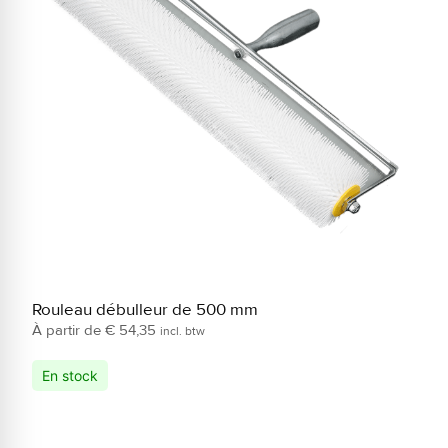
Rouleau débulleur de 500 mm
R
€
54,35
incl. btw
En stock