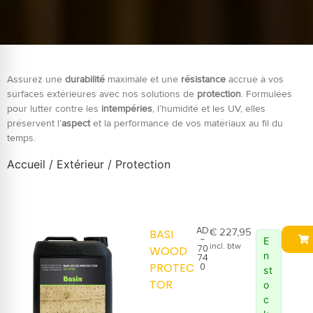
Assurez une
durabilité
maximale et une
résistance
accrue à vos
surfaces extérieures avec nos solutions de
protection
. Formulées
pour lutter contre les
intempéries
, l’humidité et les UV, elles
préservent l’
aspect
et la performance de vos matériaux au fil du
temps.
Accueil
/
Extérieur
/ Protection
AD
€
227,95
BASI
-
E
incl. btw
70
WOOD
n
74
PROTEC
0
st
TOR
o
c