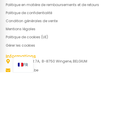
Politique en matière de remboursements et de retours
Politique de confidentialité
Condition générales de vente
Mentions légales
Politique de cookies (UE)
Gérer les cookies
EN
NL
Informations
Gravestraat 7A, B-8750 Wingene, BELGIUM
FR
Info@basin.be
+32 51 65 00 10
Newsletter
Inscrivez-vous pour recevoir nos actualités et
offres spéciales !
Prénom