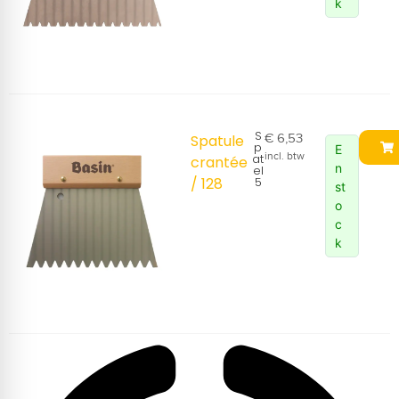
k
S
€
6,53
Spatule
p
E
incl. btw
at
crantée
n
el
/ 128
5
st
o
c
k