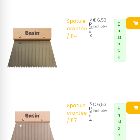
S
€
6,53
Spatule
p
E
incl. btw
at
crantée
n
el
/ 114
3
st
o
c
k
S
€
6,53
Spatule
p
E
incl. btw
at
crantée
n
el
/ 117
4
st
o
c