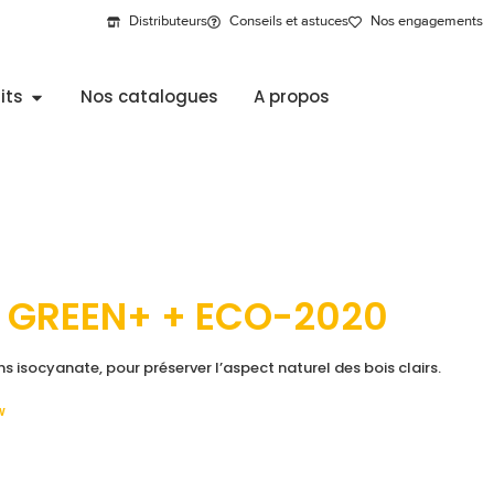
Distributeurs
Conseils et astuces
Nos engagements
its
Nos catalogues
A propos
 GREEN+ + ECO-2020
ns isocyanate, pour préserver l’aspect naturel des bois clairs.
w