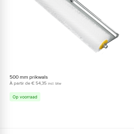
500 mm prikwals
S
€
54,35
incl. btw
Op voorraad