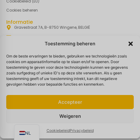
Cookiebeleid (EU)
Cookies beheren
Informatie
Gravestraat 7A, B-8750 Wingene, BELGIË
Info@basin.be
Toestemming beheren
+32 51 65 00 10
Om de beste ervaringen te bieden, gebruiken we technologieën zoals
Nieuwsbrief
cookies om apparaatinformatie op te slaan en/of te openen. Door
toestemming te geven voor deze technologieën kunnen we gegevens
Meld je aan om ons laatste nieuws en speciale
zoals surfgedrag of unieke ID's op deze site verwerken. Als u geen
toestemming geeft of uw toestemming intrekt, kan dit negatieve
aanbiedingen te ontvangen!
gevolgen hebben voor bepaalde functies en kenmerken.
Voornaam
Accepteer
EN
Weigeren
Naam
FR
Cookiebeleid
Privacybeleid
NL