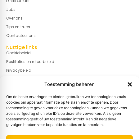
Distributeurs
Jobs
Over ons
Tips en trucs
Contacteer ons
Nuttige links
Cookiebeleid
Restituties en retourbeleid
Privacybeleid
Algemene verkoopvoorwaarden
Toestemming beheren
Juridische informatie
Cookiebeleid (EU)
Om de beste ervaringen te bieden, gebruiken we technologieën zoals
cookies om apparaatinformatie op te slaan en/of te openen. Door
Cookies beheren
toestemming te geven voor deze technologieën kunnen we gegevens
zoals surfgedrag of unieke ID's op deze site verwerken. Als u geen
Informatie
toestemming geeft of uw toestemming intrekt, kan dit negatieve
Gravestraat 7A, B-8750 Wingene, BELGIË
gevolgen hebben voor bepaalde functies en kenmerken.
Info@basin.be