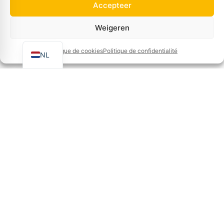
+32 51 65 00 10
Accepteer
EN
Nieuwsbrief
Weigeren
FR
Meld je aan om ons laatste nieuws en speciale
Politique de cookies
Politique de confidentialité
NL
aanbiedingen te ontvangen!
Voornaam
Naam
E-mail
Taal