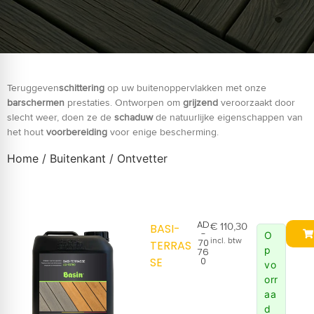
Teruggeven
schittering
op uw buitenoppervlakken met onze
barschermen
prestaties. Ontworpen om
grijzend
veroorzaakt door
slecht weer, doen ze de
schaduw
de natuurlijke eigenschappen van
het hout
voorbereiding
voor enige bescherming.
Home
/
Buitenkant
/ Ontvetter
AD
€
110,30
BASI-
-
O
incl. btw
70
TERRAS
p
76
SE
0
vo
orr
aa
d