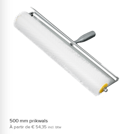
500 mm prikwals
S
€
54,35
incl. btw