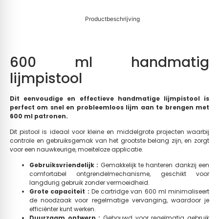
Productbeschrijving
600 ml handmatig
lijmpistool
Dit eenvoudige en effectieve handmatige lijmpistool is
perfect om snel en probleemloos lijm aan te brengen met
600 ml patronen.
Dit pistool is ideaal voor kleine en middelgrote projecten waarbij
controle en gebruiksgemak van het grootste belang zijn, en zorgt
voor een nauwkeurige, moeiteloze applicatie.
Gebruiksvriendelijk :
Gemakkelijk te hanteren dankzij een
comfortabel ontgrendelmechanisme, geschikt voor
langdurig gebruik zonder vermoeidheid.
Grote capaciteit :
De cartridge van 600 ml minimaliseert
de noodzaak voor regelmatige vervanging, waardoor je
efficiënter kunt werken.
Duurzaam ontwerp :
Gebouwd voor regelmatig gebruik