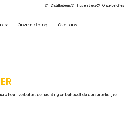
Distributeurs
Tips en trucs
Onze beloftes
en
Onze catalogi
Over ons
MER
eurd hout, verbetert de hechting en behoudt de oorspronkelijke