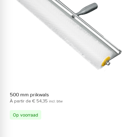
500 mm prikwals
S
€
54,35
incl. btw
Op voorraad