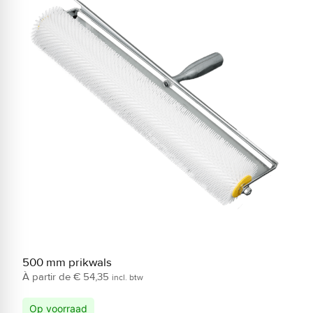
500 mm prikwals
S
€
54,35
incl. btw
Op voorraad