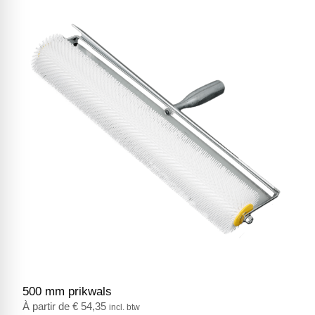
500 mm prikwals
S
€
54,35
incl. btw